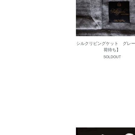
シルクリビングケット グレ
荷待ち】
SOLDOUT