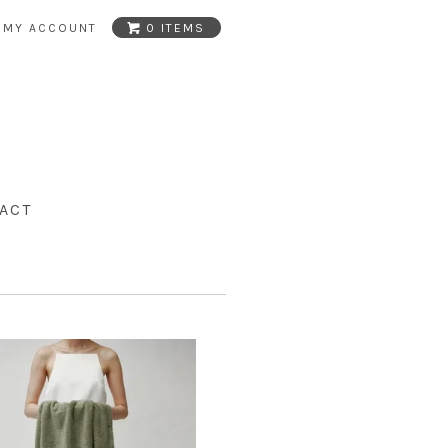
MY ACCOUNT
0 ITEMS
ACT