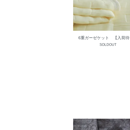
6重ガーゼケット 【入荷待
SOLDOUT