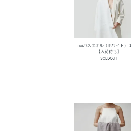
neiバスタオル（ホワイト）
【入荷待ち】
SOLDOUT