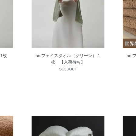
 1枚
neiフェイスタオル（グリーン） 1
ne
枚 【入荷待ち】
SOLDOUT