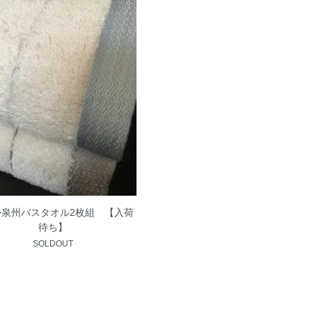
か泉州バスタオル2枚組 【入荷
待ち】
SOLDOUT