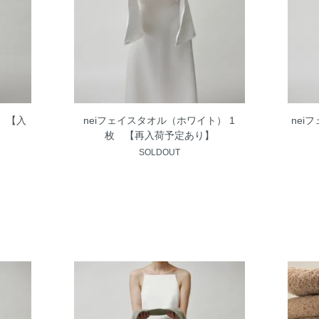
枚 【入
neiフェイスタオル（ホワイト） 1
nei
枚 【再入荷予定あり】
SOLDOUT